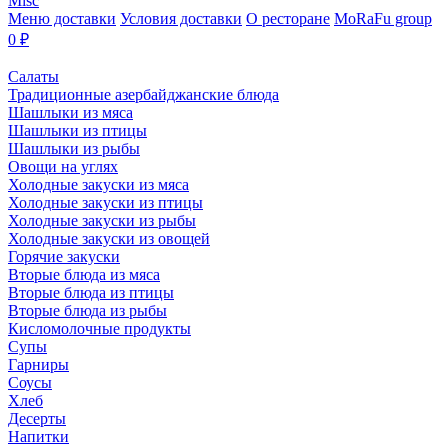
Misc
Меню доставки
Условия доставки
О ресторане
MoRaFu group
0
₽
Салаты
Традиционные азербайджанские блюда
Шашлыки из мяса
Шашлыки из птицы
Шашлыки из рыбы
Овощи на углях
Холодные закуски из мяса
Холодные закуски из птицы
Холодные закуски из рыбы
Холодные закуски из овощей
Горячие закуски
Вторые блюда из мяса
Вторые блюда из птицы
Вторые блюда из рыбы
Кисломолочные продукты
Супы
Гарниры
Соусы
Хлеб
Десерты
Напитки