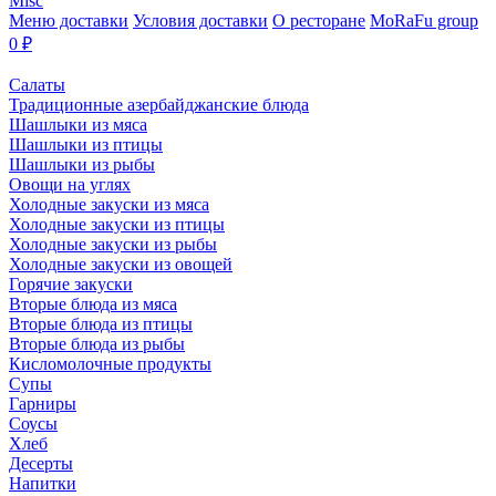
Misc
Меню доставки
Условия доставки
О ресторане
MoRaFu group
0
₽
Салаты
Традиционные азербайджанские блюда
Шашлыки из мяса
Шашлыки из птицы
Шашлыки из рыбы
Овощи на углях
Холодные закуски из мяса
Холодные закуски из птицы
Холодные закуски из рыбы
Холодные закуски из овощей
Горячие закуски
Вторые блюда из мяса
Вторые блюда из птицы
Вторые блюда из рыбы
Кисломолочные продукты
Супы
Гарниры
Соусы
Хлеб
Десерты
Напитки