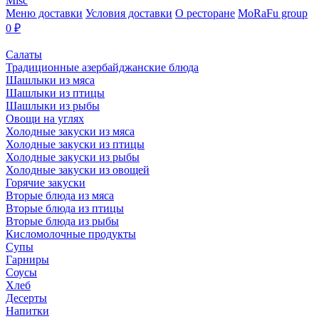
Misc
Меню доставки
Условия доставки
О ресторане
MoRaFu group
0
₽
Салаты
Традиционные азербайджанские блюда
Шашлыки из мяса
Шашлыки из птицы
Шашлыки из рыбы
Овощи на углях
Холодные закуски из мяса
Холодные закуски из птицы
Холодные закуски из рыбы
Холодные закуски из овощей
Горячие закуски
Вторые блюда из мяса
Вторые блюда из птицы
Вторые блюда из рыбы
Кисломолочные продукты
Супы
Гарниры
Соусы
Хлеб
Десерты
Напитки